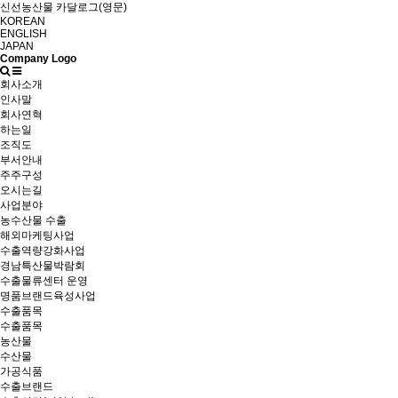
신선농산물 카달로그(영문)
KOREAN
ENGLISH
JAPAN
Company Logo
회사소개
인사말
회사연혁
하는일
조직도
부서안내
주주구성
오시는길
사업분야
농수산물 수출
해외마케팅사업
수출역량강화사업
경남특산물박람회
수출물류센터 운영
명품브랜드육성사업
수출품목
수출품목
농산물
수산물
가공식품
수출브랜드