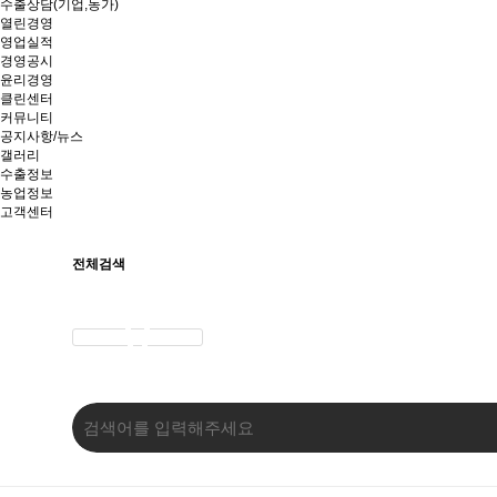
수출상담(기업,농가)
열린경영
영업실적
경영공시
윤리경영
클린센터
커뮤니티
공지사항/뉴스
갤러리
수출정보
농업정보
고객센터
전체검색