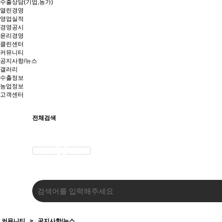
수출상담(기업,농가)
열린경영
영업실적
경영공시
윤리경영
클린센터
커뮤니티
공지사항/뉴스
갤러리
수출정보
농업정보
고객센터
전체검색
커뮤니티
>
공지사항/뉴스