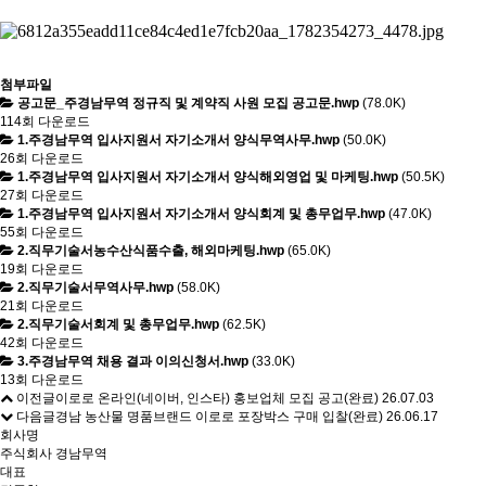
첨부파일
공고문_주경남무역 정규직 및 계약직 사원 모집 공고문.hwp
(78.0K)
114회 다운로드
1.주경남무역 입사지원서 자기소개서 양식무역사무.hwp
(50.0K)
26회 다운로드
1.주경남무역 입사지원서 자기소개서 양식해외영업 및 마케팅.hwp
(50.5K)
27회 다운로드
1.주경남무역 입사지원서 자기소개서 양식회계 및 총무업무.hwp
(47.0K)
55회 다운로드
2.직무기술서농수산식품수출, 해외마케팅.hwp
(65.0K)
19회 다운로드
2.직무기술서무역사무.hwp
(58.0K)
21회 다운로드
2.직무기술서회계 및 총무업무.hwp
(62.5K)
42회 다운로드
3.주경남무역 채용 결과 이의신청서.hwp
(33.0K)
13회 다운로드
이전글
이로로 온라인(네이버, 인스타) 홍보업체 모집 공고(완료)
26.07.03
다음글
경남 농산물 명품브랜드 이로로 포장박스 구매 입찰(완료)
26.06.17
회사명
주식회사 경남무역
대표