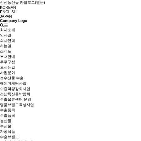
신선농산물 카달로그(영문)
KOREAN
ENGLISH
JAPAN
Company Logo
회사소개
인사말
회사연혁
하는일
조직도
부서안내
주주구성
오시는길
사업분야
농수산물 수출
해외마케팅사업
수출역량강화사업
경남특산물박람회
수출물류센터 운영
명품브랜드육성사업
수출품목
수출품목
농산물
수산물
가공식품
수출브랜드