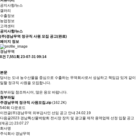
커뮤니티
공지사항/뉴스
갤러리
수출정보
농업정보
고객센터
공지사항/뉴스
(주)경남무역 정규직 사원 모집 공고(완료)
페이지 정보
경남무역
0건
7,551회
23-07-31 09:14
본문
당사는 도내 농수산물을 중심으로 수출하는 무역회사로서 성실하고 책임감 있게 같이
일할 정규직 사원을 모집합니다.
첨부파일 참조하시어, 많은 응모 바랍니다.
첨부파일
주경남무역 정규직 사원모집.zip
(162.2K)
540회 다운로드
이전글
(주)경남무역 외부감사인 선임 공고 안내
24.02.19
다음글
2023 경남특산물박람회 전시장 장치 및 광고물 제작 용역업체 선정 입찰 공고
(재공고)
23.07.27
회사명
주식회사 경남무역