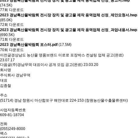
2023 경남특산물박람회 전시장 장치 및 광고물 제작 용역업체 선정_공고서.hwp
(74.5K)
77회 다운로드
2023 경남특산물박람회 전시장 장치 및 광고물 제작 용역업체 선정_제안요청서.hwp
(85.0K)
72회 다운로드
2023 경남특산물박람회 전시장 장치 및 광고물 제작 용역업체 선정_과업내용서.hwp
(690.5K)
71회 다운로드
2023 경남특산물박람회 포스터.pdf
(17.5M)
70회 다운로드
이전글
경상남도 농산물 명품브랜드 이로로 포장박스 컨설팅 업체 공고(완료)
23.07.17
다음글
(주)경남무역 대표이사 공개 모집 공고(완료)
23.03.20
회사명
주식회사 경남무역
대표
김종철
주소
(51714) 경남 창원시 마산합포구 해안대로 224-153 (창원농산물수출물류센터)
사업자등록번호
609-81-18704
전화
(055)249-8000
팩스