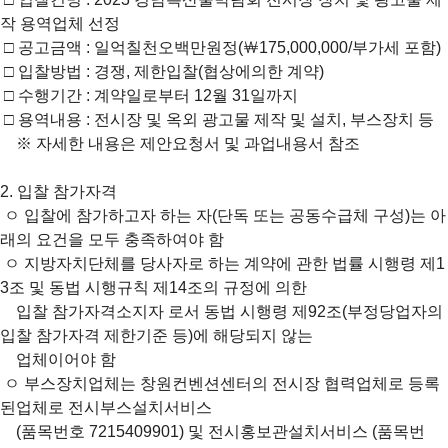
작 용역업체 선정
□ 공고금액 : 일억칠천오백만원정(￦175,000,000/부가세 포함)
□ 입찰방법 : 경쟁, 제한입찰(협상에의한 계약)
□ 수행기간 : 계약일로부터 12월 31일까지
□ 용역내용 : 전시장 및 옥외 광고물 제작 및 설치, 부스장치 등
※ 자세한 내용은 제안요청서 및 과업내용서 참조
2. 입찰 참가자격
ㅇ
입찰에 참가하고자 하는 자(단독 또는 공동수급체 구성)는 아
래의 요건을 모두 충족하여야 함
ㅇ
지방자치단체를 당사자로 하는 계약에 관한 법률 시행령 제1
3조 및 동법 시행규칙 제14조의 규정에 의한
입찰 참가자격소지자 로서 동법 시행령 제92조(부정당업자의
입찰 참가자격 제한기준 등)에 해당되지 않는
업체이어야 함
ㅇ
부스장치업체는 창원컨벤션센터의 전시장 협력업체로 등록
된업체로 전시부스설치서비스
(품목번호 7215409901) 및 전시홍보관설치서비스 (품목번