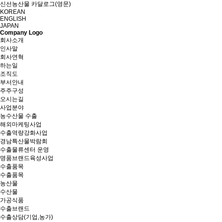
신선농산물 카달로그(영문)
KOREAN
ENGLISH
JAPAN
Company Logo
회사소개
인사말
회사연혁
하는일
조직도
부서안내
주주구성
오시는길
사업분야
농수산물 수출
해외마케팅사업
수출역량강화사업
경남특산물박람회
수출물류센터 운영
명품브랜드육성사업
수출품목
수출품목
농산물
수산물
가공식품
수출브랜드
수출상담(기업,농가)