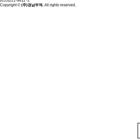
(055)221-9811~2
Copyright ©
(주)경남무역.
All rights reserved.