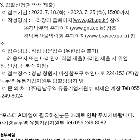
3. 입찰신청(제안서 제출)
ㅇ 접수기간 : 2023. 7. 18.(화) ~ 2023. 7. 25.(화), 15:00까지
ㅇ 작성양식 : 나라장터 홈페이지
(
www.g2b.go.kr
)
참조
㈜경남무역 홈페이지
(
www.gnti.co.kr
)
참조
경남특산물박람회 홈페이지
(
www.bravoexpo.kr
)
참
조
ㅇ 접수방법 : 직접 방문접수 (우편접수 불가)
※ 응모자 또는 대리인이 직접 제출(대리인 제출 시 위임
장, 인감, 신분증 지참)
ㅇ 접수장소 : 경남 창원시 마산합포구 해안대로 224-153 (주)경
남무역 유통기업지원부 입찰담당자 앞
ㅇ 문 의 처 : (주)경남무역 유통기업지원부 박세은 계장
Tel)
055
-249-8024
*포스터 AI파일이 필요하신분은 아래로 연락 주시기바랍니다.
(주)경남무역 유통기업지원부 Tel) 055-249-8082
첨부파일