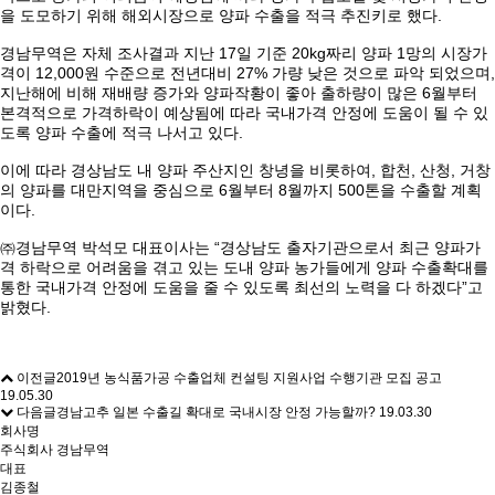
을 도모하기 위해 해외시장으로 양파 수출을 적극 추진키로 했다.
경남무역은 자체 조사결과 지난 17일 기준 20kg짜리 양파 1망의 시장가
격이 12,000원 수준으로 전년대비 27% 가량 낮은 것으로 파악 되었으며,
지난해에 비해 재배량 증가와 양파작황이 좋아 출하량이 많은 6월부터
본격적으로 가격하락이 예상됨에 따라 국내가격 안정에 도움이 될 수 있
도록 양파 수출에 적극 나서고 있다.
이에 따라 경상남도 내 양파 주산지인 창녕을 비롯하여, 합천, 산청, 거창
의 양파를 대만지역을 중심으로 6월부터 8월까지 500톤을 수출할 계획
이다.
㈜경남무역 박석모 대표이사는 “경상남도 출자기관으로서 최근 양파가
격 하락으로 어려움을 겪고 있는 도내 양파 농가들에게 양파 수출확대를
통한 국내가격 안정에 도움을 줄 수 있도록 최선의 노력을 다 하겠다”고
밝혔다.
이전글
2019년 농식품가공 수출업체 컨설팅 지원사업 수행기관 모집 공고
19.05.30
다음글
경남고추 일본 수출길 확대로 국내시장 안정 가능할까?
19.03.30
회사명
주식회사 경남무역
대표
김종철