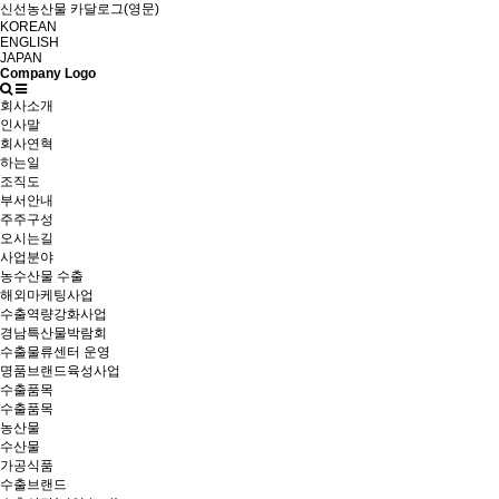
신선농산물 카달로그(영문)
KOREAN
ENGLISH
JAPAN
Company Logo
회사소개
인사말
회사연혁
하는일
조직도
부서안내
주주구성
오시는길
사업분야
농수산물 수출
해외마케팅사업
수출역량강화사업
경남특산물박람회
수출물류센터 운영
명품브랜드육성사업
수출품목
수출품목
농산물
수산물
가공식품
수출브랜드