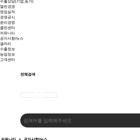
수출상담(기업,농가)
열린경영
영업실적
경영공시
윤리경영
클린센터
커뮤니티
공지사항/뉴스
갤러리
수출정보
농업정보
고객센터
전체검색
커뮤니티
>
공지사항/뉴스