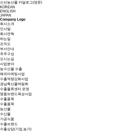
신선농산물 카달로그(영문)
KOREAN
ENGLISH
JAPAN
Company Logo
회사소개
인사말
회사연혁
하는일
조직도
부서안내
주주구성
오시는길
사업분야
농수산물 수출
해외마케팅사업
수출역량강화사업
경남특산물박람회
수출물류센터 운영
명품브랜드육성사업
수출품목
수출품목
농산물
수산물
가공식품
수출브랜드
수출상담(기업,농가)