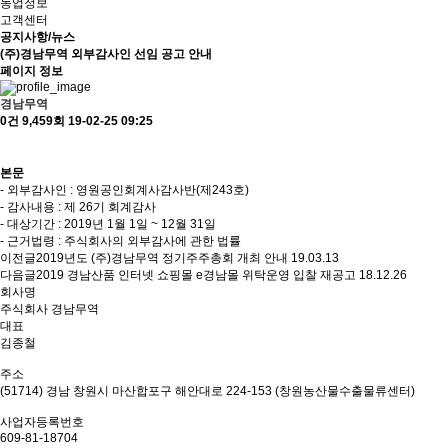
농업정보
고객센터
공지사항/뉴스
(주)경남무역 외부감사인 선임 공고 안내
페이지 정보
경남무역
0건
9,459회
19-02-25 09:25
본문
- 외부감사인 : 영원공인회계사감사반(제243호)
- 감사내용 : 제 26기 회계감사
- 대상기간 : 2019년 1월 1일 ~ 12월 31일
- 근거법령 : 주식회사의 외부감사에 관한 법률
이전글
2019년도 (주)경남무역 정기주주총회 개최 안내
19.03.13
다음글
2019 경남산품 인터넷 쇼핑몰 e경남몰 위탁운영 입찰 재공고
18.12.26
회사명
주식회사 경남무역
대표
김종철
주소
(51714) 경남 창원시 마산합포구 해안대로 224-153 (창원농산물수출물류센터)
사업자등록번호
609-81-18704