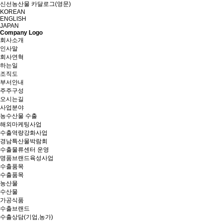
신선농산물 카달로그(영문)
KOREAN
ENGLISH
JAPAN
Company Logo
회사소개
인사말
회사연혁
하는일
조직도
부서안내
주주구성
오시는길
사업분야
농수산물 수출
해외마케팅사업
수출역량강화사업
경남특산물박람회
수출물류센터 운영
명품브랜드육성사업
수출품목
수출품목
농산물
수산물
가공식품
수출브랜드
수출상담(기업,농가)