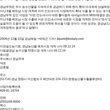
경남무역은 우수 농수산물을 지속적으로 공급하기 위해 현지 롯데 마크로에 상설매장
지난 8월 베트남 시장 개척에 이어 인도네시아 시장에까지 확대 수출 할 수 있는 계기
경남무역 김인 사장은 “이번 인도네시아 대완 홀티컬쳐 내셔날사와의 MOU체결은 
지난 8월 베트남 시장 수출에 이은 인도네시아에 새로운 시장을 개척한 것이다”면서
실질적인 도움이 될 수 있도록 판로개척에 최선을 다할 것이다. 이번 성과는 경상남도
개척정책의 결과”라고 말했다.
2009년 12월 22일 경남매일 <박재근 기자>
jkpark@kndaily.com
이전글
도농기원, 경남농산물 해외시장 개척 나서
09.12.24
다음글
경남 농수산물 印尼시장 개척 나서
09.12.24
회사명
주식회사 경남무역
대표
김종철
주소
(51714) 경남 창원시 마산합포구 해안대로 224-153 (창원농산물수출물류센터)
사업자등록번호
609-81-18704
전화
(055)249-8000
팩스
(055)221-9811~2