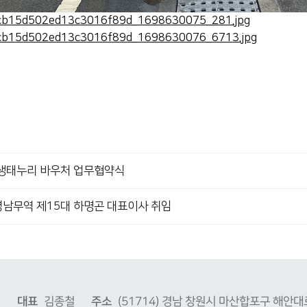
생태누리 바우처 업무협약식
경남무역 제15대 하명곤 대표이사 취임
역
대표
김종철
주소
(51714) 경남 창원시 마산합포구 해안대