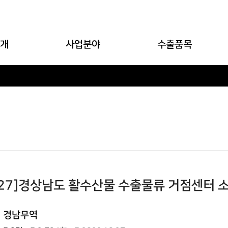
개
사업분야
수출품목
말
농수산물 수출
수출품목
혁
해외마케팅사업
농산물
일
수출역량강화사업
수산물
도
경남특산물박람회
가공식품
내
수출물류센터 운영
수출브랜드
성
명품브랜드육성사업
수출상담(기업,농가)
길
10.27]경상남도 활수산물 수출물류 거점센터
경남무역