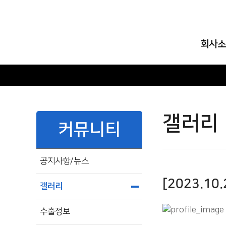
회사소
인사
회사연
하는
조직
갤러리
커뮤니티
부서안
주주구
공지사항/뉴스
오시는
[2023.
갤러리
수출정보