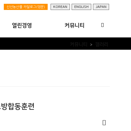
신선농산물 카달로그(영문)
KOREAN
ENGLISH
JAPAN
열린경영
커뮤니티
영업실적
공지사항/뉴스
커뮤니티
갤러리
>
경영공시
갤러리
윤리경영
수출정보
클린센터
농업정보
고객센터
 소방합동훈련