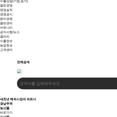
수출상담(기업,농가)
열린경영
영업실적
경영공시
윤리경영
클린센터
커뮤니티
공지사항/뉴스
갤러리
수출정보
농업정보
고객센터
전체검색
새천년 해외시장의 파트너
경남무역
농산물
바로가기