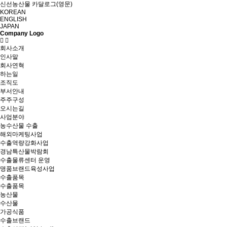
신선농산물 카달로그(영문)
KOREAN
ENGLISH
JAPAN
Company Logo
회사소개
인사말
회사연혁
하는일
조직도
부서안내
주주구성
오시는길
사업분야
농수산물 수출
해외마케팅사업
수출역량강화사업
경남특산물박람회
수출물류센터 운영
명품브랜드육성사업
수출품목
수출품목
농산물
수산물
가공식품
수출브랜드